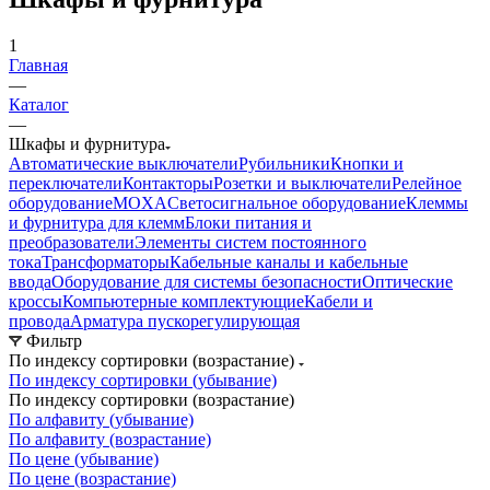
1
Главная
—
Каталог
—
Шкафы и фурнитура
Автоматические выключатели
Рубильники
Кнопки и
переключатели
Контакторы
Розетки и выключатели
Релейное
оборудование
MOXA
Светосигнальное оборудование
Клеммы
и фурнитура для клемм
Блоки питания и
преобразователи
Элементы систем постоянного
тока
Трансформаторы
Кабельные каналы и кабельные
ввода
Оборудование для системы безопасности
Оптические
кроссы
Компьютерные комплектующие
Кабели и
провода
Арматура пускорегулирующая
Фильтр
По индексу сортировки (возрастание)
По индексу сортировки (убывание)
По индексу сортировки (возрастание)
По алфавиту (убывание)
По алфавиту (возрастание)
По цене (убывание)
По цене (возрастание)