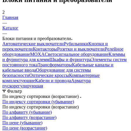
2
Главная
—
Каталог
—
Блоки питания и преобразователи
Автоматические выключатели
Рубильники
Кнопки и
переключатели
Контакторы
Розетки и выключатели
Релейное
оборудование
MOXA
Светосигнальное оборудование
Клеммы
и фурнитура для клемм
Шкафы и фурнитура
Элементы систем
постоянного тока
Трансформаторы
Кабельные каналы и
кабельные ввода
Оборудование для системы
безопасности
Оптические кроссы
Компьютерные
комплектующие
Кабели и провода
Арматура
пускорегулирующая
Фильтр
По индексу сортировки (возрастание)
По индексу сортировки (убывание)
По индексу сортировки (возрастание)
По алфавиту (убывание)
По алфавиту (возрастание)
По цене (убывание)
По цене (возрастание)