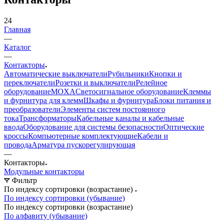
24
Главная
—
Каталог
—
Контакторы
Автоматические выключатели
Рубильники
Кнопки и
переключатели
Розетки и выключатели
Релейное
оборудование
MOXA
Светосигнальное оборудование
Клеммы
и фурнитура для клемм
Шкафы и фурнитура
Блоки питания и
преобразователи
Элементы систем постоянного
тока
Трансформаторы
Кабельные каналы и кабельные
ввода
Оборудование для системы безопасности
Оптические
кроссы
Компьютерные комплектующие
Кабели и
провода
Арматура пускорегулирующая
—
Контакторы
Модульные контакторы
Фильтр
По индексу сортировки (возрастание)
По индексу сортировки (убывание)
По индексу сортировки (возрастание)
По алфавиту (убывание)