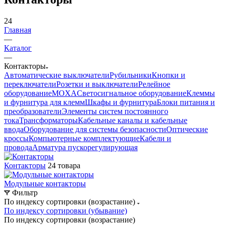
24
Главная
—
Каталог
—
Контакторы
Автоматические выключатели
Рубильники
Кнопки и
переключатели
Розетки и выключатели
Релейное
оборудование
MOXA
Светосигнальное оборудование
Клеммы
и фурнитура для клемм
Шкафы и фурнитура
Блоки питания и
преобразователи
Элементы систем постоянного
тока
Трансформаторы
Кабельные каналы и кабельные
ввода
Оборудование для системы безопасности
Оптические
кроссы
Компьютерные комплектующие
Кабели и
провода
Арматура пускорегулирующая
Контакторы
24 товара
Модульные контакторы
Фильтр
По индексу сортировки (возрастание)
По индексу сортировки (убывание)
По индексу сортировки (возрастание)