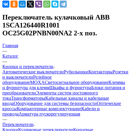
Переключатель кулачковый ABB
1SCA126440R1001
OC25G02PNBN00NA2 2-х поз.
Главная
—
Каталог
—
Кнопки и переключатели
Автоматические выключатели
Рубильники
Контакторы
Розетки
и выключатели
Релейное
оборудование
MOXA
Светосигнальное оборудование
Клеммы
и фурнитура для клемм
Шкафы и фурнитура
Блоки питания и
преобразователи
Элементы систем постоянного
тока
Трансформаторы
Кабельные каналы и кабельные
ввода
Оборудование для системы безопасности
Оптические
кроссы
Компьютерные комплектующие
Кабели и
провода
Арматура пускорегулирующая
—
Переключатели
Кнопки
Кулачковые переключатели
Концевые