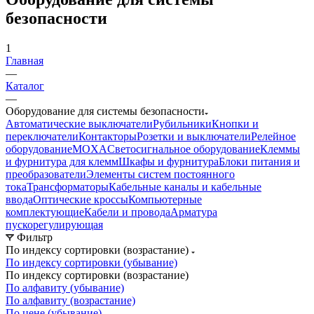
безопасности
1
Главная
—
Каталог
—
Оборудование для системы безопасности
Автоматические выключатели
Рубильники
Кнопки и
переключатели
Контакторы
Розетки и выключатели
Релейное
оборудование
MOXA
Светосигнальное оборудование
Клеммы
и фурнитура для клемм
Шкафы и фурнитура
Блоки питания и
преобразователи
Элементы систем постоянного
тока
Трансформаторы
Кабельные каналы и кабельные
ввода
Оптические кроссы
Компьютерные
комплектующие
Кабели и провода
Арматура
пускорегулирующая
Фильтр
По индексу сортировки (возрастание)
По индексу сортировки (убывание)
По индексу сортировки (возрастание)
По алфавиту (убывание)
По алфавиту (возрастание)
По цене (убывание)