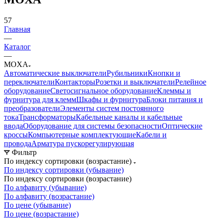
57
Главная
—
Каталог
—
MOXA
Автоматические выключатели
Рубильники
Кнопки и
переключатели
Контакторы
Розетки и выключатели
Релейное
оборудование
Светосигнальное оборудование
Клеммы и
фурнитура для клемм
Шкафы и фурнитура
Блоки питания и
преобразователи
Элементы систем постоянного
тока
Трансформаторы
Кабельные каналы и кабельные
ввода
Оборудование для системы безопасности
Оптические
кроссы
Компьютерные комплектующие
Кабели и
провода
Арматура пускорегулирующая
Фильтр
По индексу сортировки (возрастание)
По индексу сортировки (убывание)
По индексу сортировки (возрастание)
По алфавиту (убывание)
По алфавиту (возрастание)
По цене (убывание)
По цене (возрастание)