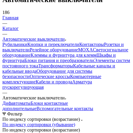
186
Главная
—
Каталог
—
Автоматические выключатели
Рубильники
Кнопки и переключатели
Контакторы
Розетки и
выключатели
Релейное оборудование
MOXA
Светосигнальное
оборудование
Клеммы и фурнитура для клемм
Шкафы и
фурнитура
Блоки питания и преобразователи
Элементы систем
постоянного тока
Трансформаторы
Кабельные каналы и
кабельные ввода
Оборудование для системы
безопасности
Оптические кроссы
Компьютерные
комплектующие
Кабели и провода
Арматура
пускорегулирующая
—
Автоматические выключатели
Дифавтоматы
Блоки контактные
дополнительные
Вспомогательные контакты
Фильтр
По индексу сортировки (возрастание)
По индексу сортировки (убывание)
По индексу сортировки (возрастание)